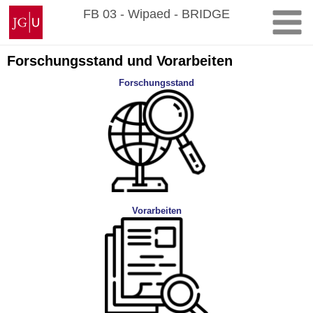
Zum
Johannes
FB 03 - Wipaed - BRIDGE
Inhalt
Gutenberg-
springen
Universität
Mainz
Forschungsstand und Vorarbeiten
Forschungsstand
Vorarbeiten